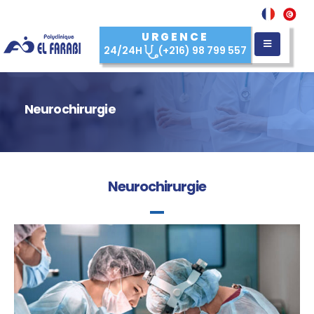
URGENCE
24/24H
(+216) 98 799 557
Neurochirurgie
Neurochirurgie