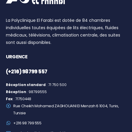
La Polyclinique El Farabi est dotée de 84 chambres
individuelles toutes équipées de lits électriques, fluides
médicaux, télévisions, climatisation centrale, des suites
sont aussi disponibles.
URGENCE
(+216) 98 799 557
Réception standard
: 71 750 500
Réception
: 98799555
Fax
: 71750448
Rue Cheikh Mohamed ZAGHOUANI El Menzah 6 1004, Tunis,
Tunisie
+216 98 799 555