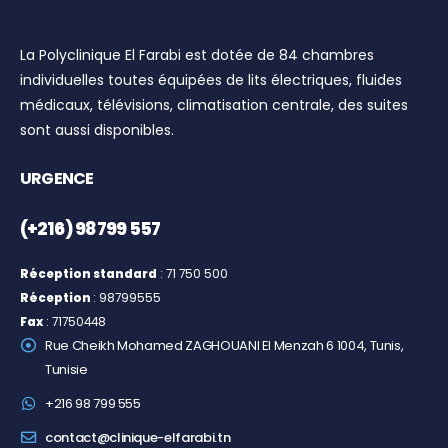
La Polyclinique El Farabi est dotée de 84 chambres
individuelles toutes équipées de lits électriques, fluides
médicaux, télévisions, climatisation centrale, des suites
sont aussi disponibles.
URGENCE
(+216) 98 799 557
Réception standard
: 71 750 500
Réception
: 98799555
Fax
: 71750448
Rue Cheikh Mohamed ZAGHOUANI El Menzah 6 1004, Tunis,
Tunisie
+216 98 799 555
contact@clinique-elfarabi.tn