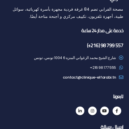
مصحة الفرابي تضم 84 غرفة فردية مجهزة بأسرة كهربائية، سوائل
طبية، أجهزة تلفزيون، تكييف مركزي و أجنحة متاحة أيضًا.
خدمة على مدار 24 ساعة
(+216) 98 799 557
شارع الشيخ محمد الزغواني المنزه 6 1004 تونس، تونس
555 177 98 216+
contact@clinique-elfarabi.tn
تابعونا
إرسال رسالة