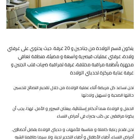
يتكون قسم الولادة من جناحين و 20 غرفة. حيث يحتوي على غرفتي
ولادة، غرفتي عمليات قيصرية واسعة و مضيئة، منطقة تعافي
مجهزة بأنظمة مراقبة مختلفة، غرفة لمراقبة ضربات قلب الجنين و
غرفة عناية مركزة لحديثي الولادة
نحن نساعد كل مريضة أثناء عملية الولادة من خلال تقديم النصائح لتحسين
حالتها الصحية و تسهيل ولادتها
الحمل و الولادة هما أحكام إستثنائية، يبعثان السرور و الأمل. لهذا، يجب أن
يكونا مرافقين عن كثب بخبراء في أمراض النساء
.نحن نقدم رعاية كاملة و مناسبة للأمهات و حديثي الولادة بفضل أخصائيي
أمراض النساء، أطباء الأطفال و أطباء التخدير لدينا، ولا سيما طاقمنا الشبه