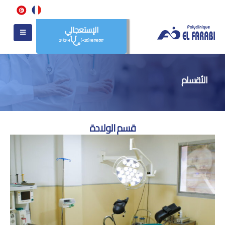
الإستعجالي
24/24H
(+216) 98 799 557
الأقسام
قسم الولادة