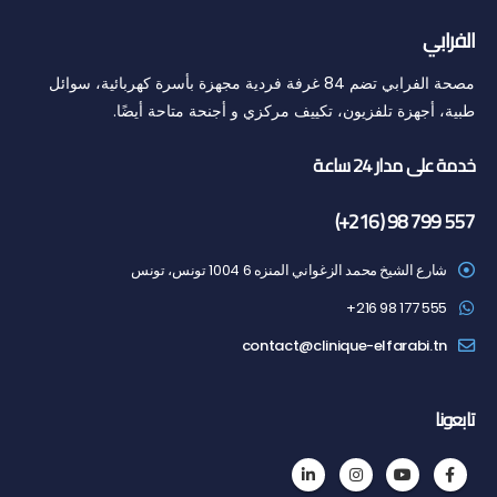
الفرابي
مصحة الفرابي تضم 84 غرفة فردية مجهزة بأسرة كهربائية، سوائل
طبية، أجهزة تلفزيون، تكييف مركزي و أجنحة متاحة أيضًا.
خدمة على مدار 24 ساعة
(+216) 98 799 557
شارع الشيخ محمد الزغواني المنزه 6 1004 تونس، تونس
555 177 98 216+
contact@clinique-elfarabi.tn
تابعونا